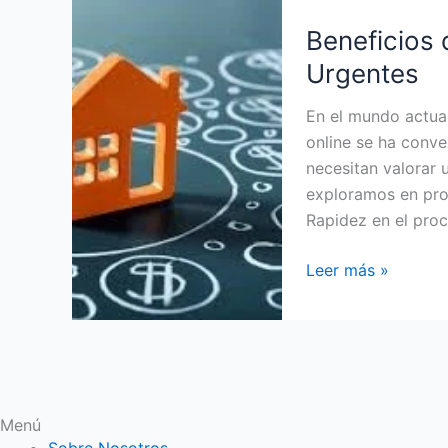
Beneficios
Beneficios 
de
la
Urgentes
Tasación
Online
En el mundo actual
para
online se ha conve
Casos
necesitan valorar 
Urgentes
exploramos en pro
Rapidez en el pro
Leer más »
Menú