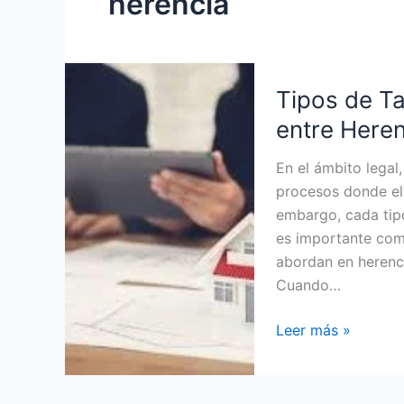
herencia
Tipos
Tipos de Ta
de
Tasaciones
entre Here
Judiciales:
Diferencias
En el ámbito legal
entre
procesos donde el 
Herencias,
embargo, cada tipo
Divorcios
es importante com
y
abordan en herenc
Empresas
Cuando…
Leer más »